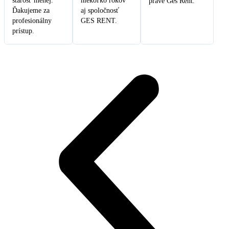
starosť menej.
niekoľko rokov
práve Ges Rent.
Ďakujeme za
aj spoločnosť
profesionálny
GES RENT.
prístup.