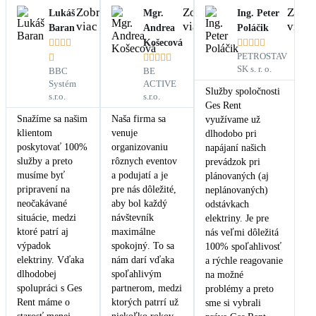
Zobraziť
Zobraziť
Zobra
Lukáš
Mgr.
Ing. Peter
viac
viac
viac
Baran
Andrea
Poláčik




Košecová





PETROSTAV






SK s. r. o.
BBC
BE
Systém
ACTIVE
Služby spoločnosti
s.r.o.
s.r.o.
Ges Rent
Snažíme sa našim
Naša firma sa
využívame už
klientom
venuje
dlhodobo pri
poskytovať 100%
organizovaniu
napájaní našich
služby a preto
rôznych eventov
prevádzok pri
musíme byť
a podujatí a je
plánovaných (aj
pripravení na
pre nás dôležité,
neplánovaných)
neočakávané
aby bol každý
odstávkach
situácie, medzi
návštevník
elektriny. Je pre
ktoré patrí aj
maximálne
nás veľmi dôležitá
výpadok
spokojný. To sa
100% spoľahlivosť
elektriny. Vďaka
nám darí vďaka
a rýchle reagovanie
dlhodobej
spoľahlivým
na možné
spolupráci s Ges
partnerom, medzi
problémy a preto
Rent máme o
ktorých patrrí už
sme si vybrali