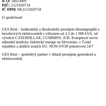
IČO:
54923069
DIČ:
2121820734
IČ DPH:
SK2121820734
O společnosti
GES Rent – krátkodobý a dlouhodobý pronájem dieselagregátů a
benzínových elektrocentrál s výkonem od 2,5 do 1 000 kVA, od
výrobců CATERPILLAR, CUMMINS, JCB. Komplexní servis
náhradní dodávky elektrické energie na Slovensku, v České
republice a dalších zemích EU. NON-STOP pohotovost 24/7
GES Rent – spolehlivý partner v oblasti pronájmu generátorů a
elektrocentrál.