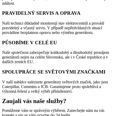
událost.
PRAVIDELNÝ SERVIS A OPRAVA
Naši technici důkladně monitorují stav elektrocentrál a provádí
pravidelný a včasný servis. V případě nepředvídaných situací
provádíme bezplatnou opravu nebo výměnu generátoru.
PŮSOBÍME V CELÉ EU
Naše společnost zabezpečuje krátkodobý a dlouhodobý pronájem
generátorů nejen na celém Slovensku, ale i v České republice a v
dalších zemích EU.
SPOLUPRÁCE SE SVĚTOVÝMI ZNAČKAMI
V naší nabídce naleznete generátory světových značek, jako jsou
Caterpillar, Cummins a JCB. Garantujeme proto spolehlivá a
výkonná řešení a velký výběr příslušenství.
Zaujali vás naše služby?
Pomůžeme vám se správným výběrem. Zanechejte nám na vás
kontakt a my se vám ozveme do 24 hodin.